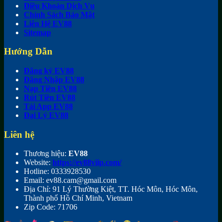
Điều Khoản Dịch Vụ
Chính Sách Bảo Mật
Liên Hệ EV88
Sitemap
Hướng Dẫn
Đăng ký EV88
Đăng Nhập EV88
Nạp Tiền EV88
Rút Tiền EV88
Tải App EV88
Đại Lý EV88
Liên hệ
Thương hiệu:
EV88
Website:
https://ev88viip.com/
Hotline: 0333928530
Email:
ev88.cam@gmail.com
Địa Chỉ: 91 Lý Thường Kiệt, TT. Hóc Môn, Hóc Môn,
Thành phố Hồ Chí Minh, Vietnam
Zip Code: 71706