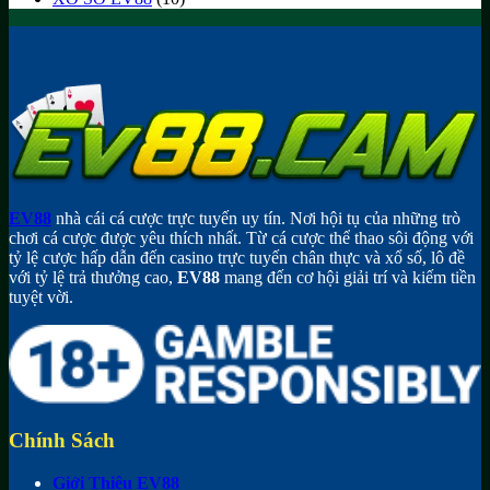
Quả
Nhuận
Nhất
EV88
nhà cái cá cược trực tuyến uy tín. Nơi hội tụ của những trò
chơi cá cược được yêu thích nhất. Từ cá cược thể thao sôi động với
tỷ lệ cược hấp dẫn đến casino trực tuyến chân thực và xổ số, lô đề
với tỷ lệ trả thưởng cao,
EV88
mang đến cơ hội giải trí và kiếm tiền
tuyệt vời.
Chính Sách
Giới Thiệu EV88