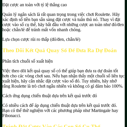
Đặt cược an toàn với tỷ lệ thắng cao
Quản lý ngân sách là rất quan trọng trong việc chơi Roulette. Hãy
xác định số tiền bạn sẵn sàng đặt cược và tuân thủ nó. Thay vì đặt
cược vào số cụ thể, hãy bắt đầu với những cược an toàn như đỏ/đen
hoặc chẵn/lẻ để tránh mất vốn nhanh chóng.
Lựa chọn cược rủi ro thấp (đỏ/đen, chẵn/lẻ)
Theo Dõi Kết Quả Quay Số Để Đưa Ra Dự Đoán
Phân tích chuỗi số xuất hiện
Việc theo dõi kết quả quay số có thể giúp bạn đưa ra dự đoán tốt
hơn cho các vòng chơi sau. Nếu bạn nhận thấy một chuỗi số liên tục
xuất hiện, hãy cân nhắc đặt cược vào số đó. Tuy nhiên, hãy nhớ
rằng Roulette là trò chơi ngẫu nhiên và không có gì đảm bảo 100%.
Cách ứng dụng chiến thuật dựa trên kết quả trước đó
Có nhiều cách để áp dụng chiến thuật dựa trên kết quả trước đó.
Bạn có thể thử nghiệm với các phương pháp như Martingale hay
Fibonacci.
Tránh Đặt Cược Vào Các Con Số Cụ Thể