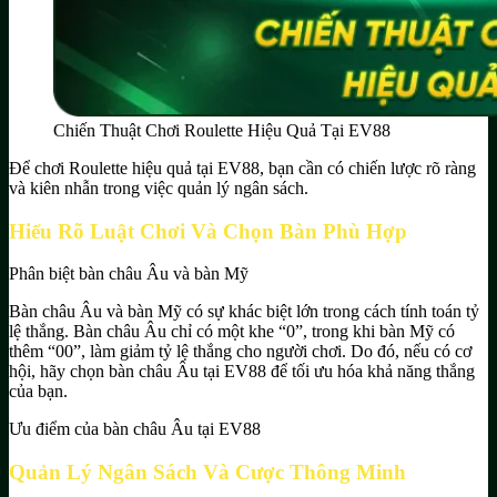
Chiến Thuật Chơi Roulette Hiệu Quả Tại EV88
Để chơi Roulette hiệu quả tại EV88, bạn cần có chiến lược rõ ràng
và kiên nhẫn trong việc quản lý ngân sách.
Hiểu Rõ Luật Chơi Và Chọn Bàn Phù Hợp
Phân biệt bàn châu Âu và bàn Mỹ
Bàn châu Âu và bàn Mỹ có sự khác biệt lớn trong cách tính toán tỷ
lệ thắng. Bàn châu Âu chỉ có một khe “0”, trong khi bàn Mỹ có
thêm “00”, làm giảm tỷ lệ thắng cho người chơi. Do đó, nếu có cơ
hội, hãy chọn bàn châu Âu tại EV88 để tối ưu hóa khả năng thắng
của bạn.
Ưu điểm của bàn châu Âu tại EV88
Quản Lý Ngân Sách Và Cược Thông Minh