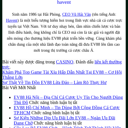
havent
Sinh năm 1986 tại Hải Phòng,
CEO Vũ Hải Vân
(tên tiếng Anh:
Havent
) là một biểu tượng hiếm hoi trong lĩnh vực nhà cái cá cược trực
tuyến tại Việt Nam. Với tư duy nhạy bén, tầm nhìn chiến lược và bản
lĩnh điều hành, ông không chỉ là CEO mà còn là tác giả và người đặt
nền móng cho thương hiệu EV88 phát triển bền vững. Cùng khám phá
chân dung của một nhà lãnh đạo toàn năng đã đưa EV88 lên tầm cao
mới trong thị trường cá cược châu Á.
Bài viết này được đăng trong
CASINO
. Đánh dấu
liên kết thường
trực
.
Khám Phá Top Game Tài Xỉu Hấp Dẫn Nhất Tại EV88 – Cơ Hội
Thắng Lớn
Sự Thật Về Tin Đồn EV88 Lừa Đảo – Làm Rõ Thực Hư
Bài Viết Mới Nhất
EV88 Hà Nội – Địa Chỉ Cá Cược Uy Tín Cho Người Dùng
ở
Thủ Đô
Chức năng bình luận bị tắt
EV88
EV88 Hồ Chí Minh – Tin Dùng Bởi Cộng Đồng Cá Cược
Hà
ở
TP.HCM
Chức năng bình luận bị tắt
Nội
EV88
Sự Kiện Những Dịp Ưu Đãi Lớn EV88 – Ngàn Ưu Đãi
–
Hồ
ở
Đang Chờ
Chức năng bình luận bị tắt
Địa
Chí
Sự