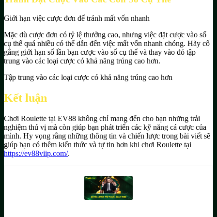
Giới hạn việc cược đơn để tránh mất vốn nhanh
Mặc dù cược đơn có tỷ lệ thưởng cao, nhưng việc đặt cược vào số
cụ thể quá nhiều có thể dẫn đến việc mất vốn nhanh chóng. Hãy cố
gắng giới hạn số lần bạn cược vào số cụ thể và thay vào đó tập
trung vào các loại cược có khả năng trúng cao hơn.
Tập trung vào các loại cược có khả năng trúng cao hơn
Kết luận
Chơi Roulette tại EV88 không chỉ mang đến cho bạn những trải
nghiệm thú vị mà còn giúp bạn phát triển các kỹ năng cá cược của
mình. Hy vọng rằng những thông tin và chiến lược trong bài viết sẽ
giúp bạn có thêm kiến thức và tự tin hơn khi chơi Roulette tại
https://ev88viip.com/
.