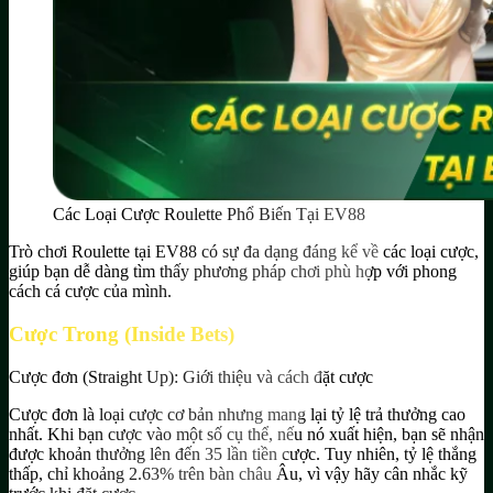
Các Loại Cược Roulette Phổ Biến Tại EV88
Trò chơi Roulette tại EV88 có sự đa dạng đáng kể về các loại cược,
giúp bạn dễ dàng tìm thấy phương pháp chơi phù hợp với phong
cách cá cược của mình.
Cược Trong (Inside Bets)
Cược đơn (Straight Up): Giới thiệu và cách đặt cược
Cược đơn là loại cược cơ bản nhưng mang lại tỷ lệ trả thưởng cao
nhất. Khi bạn cược vào một số cụ thể, nếu nó xuất hiện, bạn sẽ nhận
được khoản thưởng lên đến 35 lần tiền cược. Tuy nhiên, tỷ lệ thắng
thấp, chỉ khoảng 2.63% trên bàn châu Âu, vì vậy hãy cân nhắc kỹ