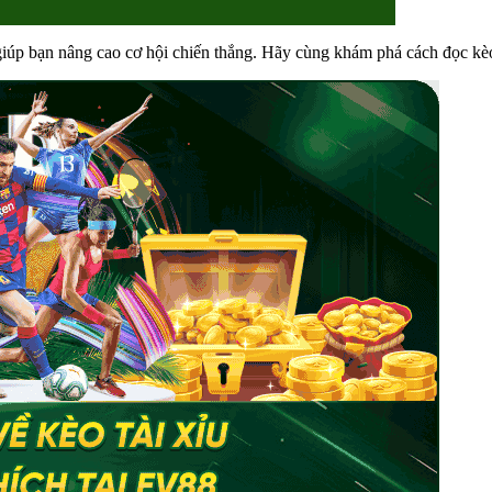
 giúp bạn nâng cao cơ hội chiến thắng. Hãy cùng khám phá cách đọc kèo,