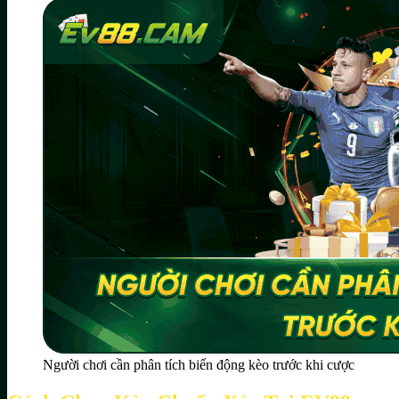
Người chơi cần phân tích biến động kèo trước khi cược