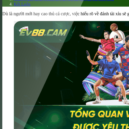
Kết Luận
Dù là người mới hay cao thủ cá cược, việc hiểu rõ về đánh tài xỉu sẽ