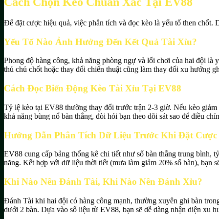
Cách Chọn Kèo Chuẩn Xác Tại EV88
Để đặt cược hiệu quả, việc phân tích và đọc kèo là yếu tố then chốt.
Yếu Tố Nào Ảnh Hưởng Đến Kết Quả Tài Xỉu?
Phong độ hàng công, khả năng phòng ngự và lối chơi của hai đội là yế
thủ chủ chốt hoặc thay đổi chiến thuật cũng làm thay đổi xu hướng gh
Cách Đọc Biến Động Kèo Tài Xỉu Tại EV88
Tỷ lệ kèo tại EV88 thường thay đổi trước trận 2-3 giờ. Nếu kèo giảm t
khả năng bùng nổ bàn thắng, đòi hỏi bạn theo dõi sát sao để điều chỉ
Hướng Dẫn Phân Tích Dữ Liệu Trước Khi Đặt Cược
EV88 cung cấp bảng thống kê chi tiết như số bàn thắng trung bình, tỷ 
năng. Kết hợp với dữ liệu thời tiết (mưa làm giảm 20% số bàn), bạn 
Khi Nào Nên Đánh Tài, Khi Nào Nên Đánh Xỉu?
Đánh Tài khi hai đội có hàng công mạnh, thường xuyên ghi bàn trong 
dưới 2 bàn. Dựa vào số liệu từ EV88, bạn sẽ dễ dàng nhận diện xu 