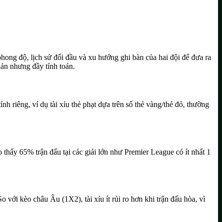
hong độ, lịch sử đối đầu và xu hướng ghi bàn của hai đội để đưa ra
iản nhưng đầy tính toán.
nh riêng, ví dụ tài xỉu thẻ phạt dựa trên số thẻ vàng/thẻ đỏ, thường
o thấy 65% trận đấu tại các giải lớn như Premier League có ít nhất 1
 với kèo châu Âu (1X2), tài xỉu ít rủi ro hơn khi trận đấu hòa, vì