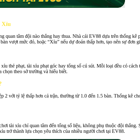
 Xỉu
hông quan tâm đội nào thắng hay thua. Nhà cái EV88 dựa trên thống kê p
ng bàn vượt mức đó, hoặc “Xỉu” nếu dự đoán thấp hơn, tạo nên sự đơn g
ỉu thẻ phạt, tài xỉu phạt góc hay tổng số cú sút. Mỗi loại đều có cách tí
 chọn theo sở trường và hiểu biết.
?
ệp 2 với tỷ lệ thấp hơn cả trận, thường từ 1.0 đến 1.5 bàn. Thống kê ch
i tài xỉu chỉ quan tâm đến tổng số liệu, không phụ thuộc đội thắng. So
ỉu trở thành lựa chọn yêu thích của nhiều người chơi tại EV88.