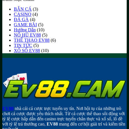
Đọc
Nguyên
–
Người
Thao
Cơ
BẮN CÁ
(3)
Kèo
Nhân
Cách
Yêu
EV88
Hội
CASINO
(4)
Đồng
Và
Chơi
Slot
–
Trúng
ĐÁ GÀ
(4)
Banh
Giải
Và
Chi
Lớn
GAME BÀI
(5)
EV88
Pháp
Chiến
Tiết
Hướng Dẫn
(10)
–
Thuật
Và
NỔ HŨ EV88
(5)
Cách
Tối
Hiệu
THỂ THAO EV88
(6)
Chơi
Ưu
Quả
TIN TỨC
(5)
Hiệu
Lợi
XỔ SỐ EV88
(10)
Quả
Nhuận
Nhất
EV88
nhà cái cá cược trực tuyến uy tín. Nơi hội tụ của những trò
chơi cá cược được yêu thích nhất. Từ cá cược thể thao sôi động với
tỷ lệ cược hấp dẫn đến casino trực tuyến chân thực và xổ số, lô đề
với tỷ lệ trả thưởng cao,
EV88
mang đến cơ hội giải trí và kiếm tiền