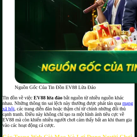
Nguồn Gốc Của Tin Đồn EV88 Lừa Đảo
Tin đồn về việc
EV88 lừa đảo
bắt nguồn từ nhiều nguồn khác
nhau. Những thông tin sai lệch này thường được phát tán qua
mạng
xã hội
, các trang diễn đàn hoặc thậm chí từ chính những đối thủ
cạnh tranh. Điều này không chỉ tạo ra một hình ảnh tiêu cực về
EV88 mà còn khiến nhiều người chơi cảm thấy bất an khi tham gia
vào các hoạt động cá cược.
Các Trang Web Giả Mạo Và Lợi Dụng Người Chơi