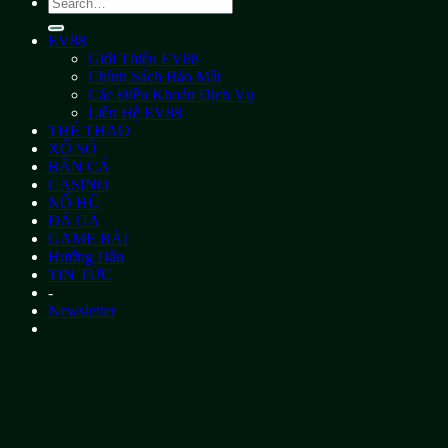
EV88
Giới Thiệu EV88
Chính Sách Bảo Mật
Các Điều Khoản Dịch Vụ
Liên Hệ EV88
THỂ THAO
XỔ SỐ
BẮN CÁ
CASINO
NỔ HŨ
ĐÁ GÀ
GAME BÀI
Hướng Dẫn
TIN TỨC
-
Newsletter