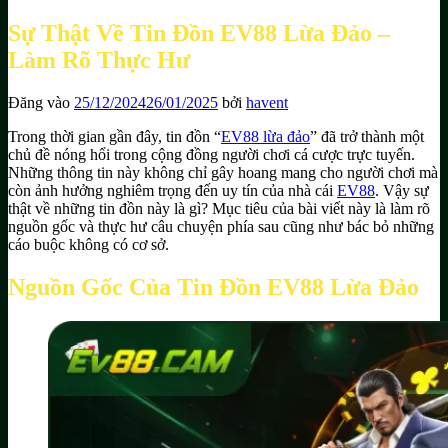
Sự Thật Về Tin Đồn EV88 Lừa Đảo –
Làm Rõ Thực Hư
Đăng vào
25/12/2024
26/01/2025
bởi
havent
Trong thời gian gần đây, tin đồn “
EV88 lừa đảo
” đã trở thành một
chủ đề nóng hổi trong cộng đồng người chơi cá cược trực tuyến.
Những thông tin này không chỉ gây hoang mang cho người chơi mà
còn ảnh hưởng nghiêm trọng đến uy tín của nhà cái
EV88
. Vậy sự
thật về những tin đồn này là gì? Mục tiêu của bài viết này là làm rõ
nguồn gốc và thực hư câu chuyện phía sau cũng như bác bỏ những
cáo buộc không có cơ sở.
Nguồn Gốc Của Tin Đồn EV88 Lừa Đảo