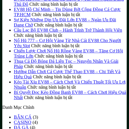
ở
Thủ Đô
Chức năng bình luận bị tắt
EV88
EV88 Hồ Chí Minh – Tin Dùng Bởi Cộng Đồng Cá Cược
Hà
ở
TP.HCM
Chức năng bình luận bị tắt
Nội
EV88
Sự Kiện Những Dịp Ưu Đãi Lớn EV88 – Ngàn Ưu Đãi
–
Hồ
ở
Đang Chờ
Chức năng bình luận bị tắt
Địa
Chí
Sự
Câu Lạc Bộ EV88 Club – Hành Trình Trở Thành Hội Viên
ở
Chỉ
Minh
Kiện
Chức năng bình luận bị tắt
Câu
Cá
–
Những
Nổ Hũ 777 – Cơ Hội Vàng Từ Nhà Cái EV88 Cho Người
Lạc
Cược
ở
Tin
Dịp
Yêu Slot
Chức năng bình luận bị tắt
Bộ
Uy
Nổ
Dùng
Ưu
Chiến Lược Chơi Nổ Hũ Rồng Vàng EV88 – Tăng Cơ Hội
EV88
Tín
Hũ
Bởi
Đãi
ở
Trúng Lớn
Chức năng bình luận bị tắt
Club
Cho
777
Cộng
Lớn
Chiến
Thua Cá Độ Bóng Đá Liên Tục – Nguyên Nhân Và Giải
–
ở
Người
–
Đồng
EV88
Lược
Pháp
Chức năng bình luận bị tắt
Hành
Thua
Dùng
Cơ
Cá
–
Chơi
Hướng Dẫn Chơi Cá Cược Thể Thao EV88 – Chi Tiết Và
Trình
Cá
Thủ
Hội
Cược
ở
Ngàn
Nổ
Hiệu Quả
Chức năng bình luận bị tắt
Trở
Độ
Đô
Vàng
TP.HCM
Hướng
Ưu
Hũ
Kèo Tài Xỉu EV88 – Cách Chơi Và Chiến Thuật Tối Ưu Lợi
Thành
Bóng
ở
Từ
Dẫn
Đãi
Rồng
Nhuận
Chức năng bình luận bị tắt
Hội
Đá
Kèo
Nhà
Chơi
Đang
Vàng
Bí Quyết Đọc Kèo Đồng Banh EV88 – Cách Chơi Hiệu Quả
Viên
ở
Liên
Tài
Cái
Cá
Chờ
EV88
Nhất
Chức năng bình luận bị tắt
Bí
Tục
Xỉu
EV88
Cược
–
Danh Mục Chính
Quyết
–
EV88
Cho
Thể
Tăng
Đọc
Nguyên
–
Người
Thao
Cơ
BẮN CÁ
(3)
Kèo
Nhân
Cách
Yêu
EV88
Hội
CASINO
(4)
Đồng
Và
Chơi
Slot
–
Trúng
ĐÁ GÀ
(4)
Banh
Giải
Và
Chi
Lớn