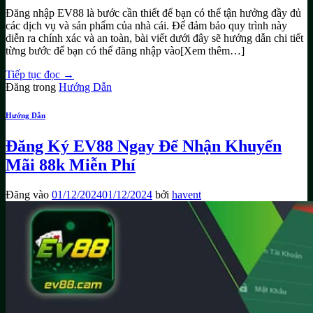
Đăng nhập EV88 là bước cần thiết để bạn có thể tận hưởng đầy đủ
các dịch vụ và sản phẩm của nhà cái. Để đảm bảo quy trình này
diễn ra chính xác và an toàn, bài viết dưới đây sẽ hướng dẫn chi tiết
từng bước để bạn có thể đăng nhập vào[Xem thêm…]
Tiếp tục đọc
→
Đăng trong
Hướng Dẫn
Hướng Dẫn
Đăng Ký EV88 Ngay Để Nhận Khuyến
Mãi 88k Miễn Phí
Đăng vào
01/12/2024
01/12/2024
bởi
havent