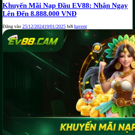
Khuyến Mãi Nạp Đầu EV88: Nhận Ngay
Lên Đến 8.888.000 VNĐ
Đăng vào
25/12/2024
19/01/2025
bởi
havent