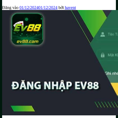
Đăng vào
01/12/2024
01/12/2024
bởi
havent