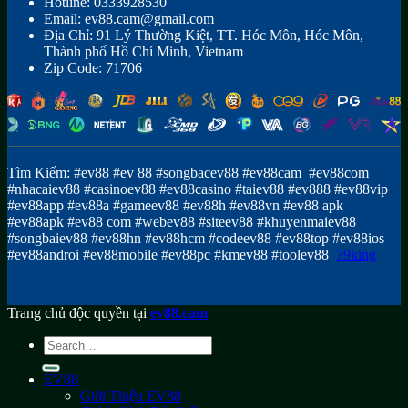
Hotline: 0333928530
Email:
ev88.cam@gmail.com
Địa Chỉ: 91 Lý Thường Kiệt, TT. Hóc Môn, Hóc Môn,
Thành phố Hồ Chí Minh, Vietnam
Zip Code: 71706
Tìm Kiếm: #ev88 #ev 88 #songbacev88 #ev88cam #ev88com
#nhacaiev88 #casinoev88 #ev88casino #taiev88 #ev888 #ev88vip
#ev88app #ev88a #gameev88 #ev88h #ev88vn #ev88 apk
#ev88apk #ev88 com #webev88 #siteev88 #khuyenmaiev88
#songbaiev88 #ev88hn #ev88hcm #codeev88 #ev88top #ev88ios
#ev88androi #ev88mobile #ev88pc #kmev88 #toolev88
79king
Trang chủ độc quyền tại
ev88.cam
EV88
Giới Thiệu EV88