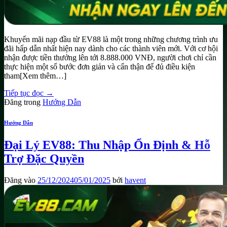
Khuyến mãi nạp đầu từ EV88 là một trong những chương trình ưu
đãi hấp dẫn nhất hiện nay dành cho các thành viên mới. Với cơ hội
nhận được tiền thưởng lên tới 8.888.000 VNĐ, người chơi chỉ cần
thực hiện một số bước đơn giản và cẩn thận để đủ điều kiện
tham[Xem thêm…]
Tiếp tục đọc
→
Đăng trong
Hướng Dẫn
Hướng Dẫn
Đại Lý EV88: Thu Nhập Ổn Định & Hỗ
Trợ Đặc Quyền
Đăng vào
25/12/2024
05/01/2025
bởi
havent