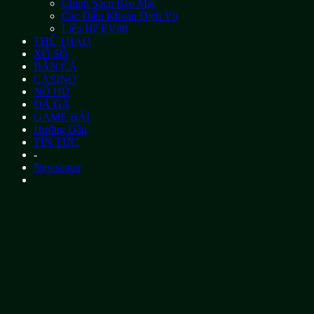
Chính Sách Bảo Mật
Các Điều Khoản Dịch Vụ
Liên Hệ EV88
THỂ THAO
XỔ SỐ
BẮN CÁ
CASINO
NỔ HŨ
ĐÁ GÀ
GAME BÀI
Hướng Dẫn
TIN TỨC
-
Newsletter