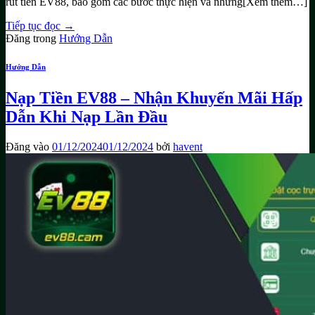
rút tiền EV88, bao gồm các bước thực hiện và những[Xem thêm…]
Tiếp tục đọc
→
Đăng trong
Hướng Dẫn
Hướng Dẫn
Nạp Tiền EV88 – Nhận Khuyến Mãi Hấp
Dẫn Khi Nạp Lần Đầu
Đăng vào
01/12/2024
01/12/2024
bởi
havent