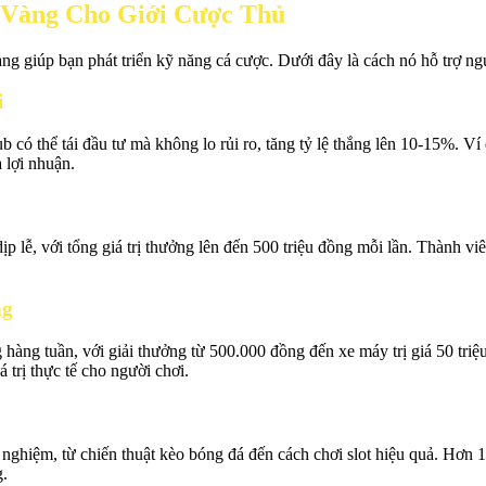
 Vàng Cho Giới Cược Thủ
g giúp bạn phát triển kỹ năng cá cược. Dưới đây là cách nó hỗ trợ ng
i
 có thể tái đầu tư mà không lo rủi ro, tăng tỷ lệ thắng lên 10-15%. Ví
 lợi nhuận.
lễ, với tổng giá trị thưởng lên đến 500 triệu đồng mỗi lần. Thành viê
ng
hàng tuần, với giải thưởng từ 500.000 đồng đến xe máy trị giá 50 tri
trị thực tế cho người chơi.
 nghiệm, từ chiến thuật kèo bóng đá đến cách chơi slot hiệu quả. Hơn 
g.