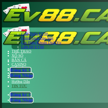
Bỏ
qua
nội
dung
EV88
Giới Thiệu EV88
Chính Sách Bảo Mật
Các Điều Khoản Dịch Vụ
Liên Hệ EV88
THỂ THAO
XỔ SỐ
BẮN CÁ
CASINO
NỔ HŨ
Đăng ký +
ĐÁ GÀ
Đăng Nhập
GAME BÀI
Hướng Dẫn
TIN TỨC
Đăng ký +
Đăng Nhập