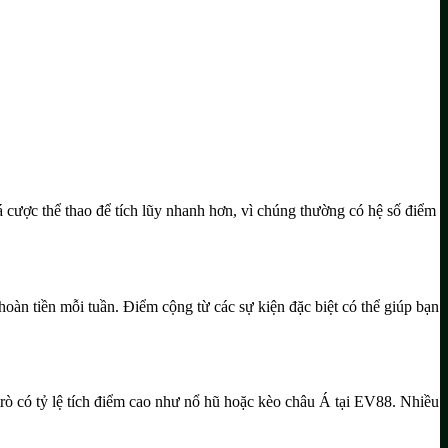
á cược thể thao để tích lũy nhanh hơn, vì chúng thường có hệ số điểm
oàn tiền mỗi tuần. Điểm cộng từ các sự kiện đặc biệt có thể giúp bạn
rò có tỷ lệ tích điểm cao như nổ hũ hoặc kèo châu Á tại EV88. Nhiều