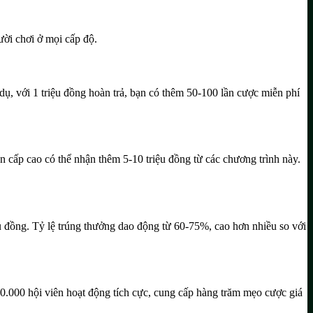
ười chơi ở mọi cấp độ.
 dụ, với 1 triệu đồng hoàn trả, bạn có thêm 50-100 lần cược miễn phí
n cấp cao có thể nhận thêm 5-10 triệu đồng từ các chương trình này.
ệu đồng. Tỷ lệ trúng thưởng dao động từ 60-75%, cao hơn nhiều so với
10.000 hội viên hoạt động tích cực, cung cấp hàng trăm mẹo cược giá