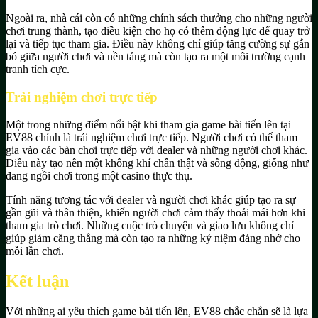
Ngoài ra, nhà cái còn có những chính sách thưởng cho những người
chơi trung thành, tạo điều kiện cho họ có thêm động lực để quay trở
lại và tiếp tục tham gia. Điều này không chỉ giúp tăng cường sự gắn
bó giữa người chơi và nền tảng mà còn tạo ra một môi trường cạnh
tranh tích cực.
Trải nghiệm chơi trực tiếp
Một trong những điểm nổi bật khi tham gia game bài tiến lên tại
EV88 chính là trải nghiệm chơi trực tiếp. Người chơi có thể tham
gia vào các bàn chơi trực tiếp với dealer và những người chơi khác.
Điều này tạo nên một không khí chân thật và sống động, giống như
đang ngồi chơi trong một casino thực thụ.
Tính năng tương tác với dealer và người chơi khác giúp tạo ra sự
gần gũi và thân thiện, khiến người chơi cảm thấy thoải mái hơn khi
tham gia trò chơi. Những cuộc trò chuyện và giao lưu không chỉ
giúp giảm căng thẳng mà còn tạo ra những kỷ niệm đáng nhớ cho
mỗi lần chơi.
Kết luận
Với những ai yêu thích game bài tiến lên, EV88 chắc chắn sẽ là lựa