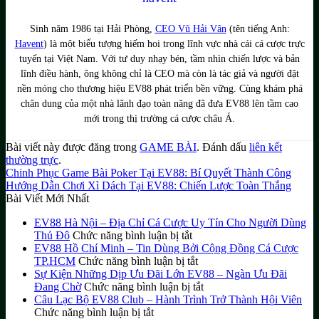
Sinh năm 1986 tại Hải Phòng,
CEO Vũ Hải Vân
(tên tiếng Anh:
Havent
) là một biểu tượng hiếm hoi trong lĩnh vực nhà cái cá cược trực
tuyến tại Việt Nam. Với tư duy nhạy bén, tầm nhìn chiến lược và bản
lĩnh điều hành, ông không chỉ là CEO mà còn là tác giả và người đặt
nền móng cho thương hiệu EV88 phát triển bền vững. Cùng khám phá
chân dung của một nhà lãnh đạo toàn năng đã đưa EV88 lên tầm cao
mới trong thị trường cá cược châu Á.
Bài viết này được đăng trong
GAME BÀI
. Đánh dấu
liên kết
thường trực
.
Chinh Phục Game Bài Poker Tại EV88: Bí Quyết Thành Công
Hướng Dẫn Chơi Xì Dách Tại EV88: Chiến Lược Toàn Thắng
Bài Viết Mới Nhất
EV88 Hà Nội – Địa Chỉ Cá Cược Uy Tín Cho Người Dùng
ở
Thủ Đô
Chức năng bình luận bị tắt
EV88
EV88 Hồ Chí Minh – Tin Dùng Bởi Cộng Đồng Cá Cược
Hà
ở
TP.HCM
Chức năng bình luận bị tắt
Nội
EV88
Sự Kiện Những Dịp Ưu Đãi Lớn EV88 – Ngàn Ưu Đãi
–
Hồ
ở
Đang Chờ
Chức năng bình luận bị tắt
Địa
Chí
Sự
Câu Lạc Bộ EV88 Club – Hành Trình Trở Thành Hội Viên
ở
Chỉ
Minh
Kiện
Chức năng bình luận bị tắt