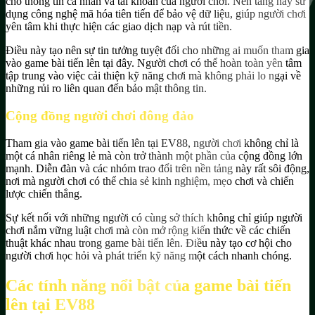
cho thông tin cá nhân và tài khoản của người chơi. Nền tảng này sử
dụng công nghệ mã hóa tiên tiến để bảo vệ dữ liệu, giúp người chơi
yên tâm khi thực hiện các giao dịch nạp và rút tiền.
Điều này tạo nên sự tin tưởng tuyệt đối cho những ai muốn tham gia
vào game bài tiến lên tại đây. Người chơi có thể hoàn toàn yên tâm
tập trung vào việc cải thiện kỹ năng chơi mà không phải lo ngại về
những rủi ro liên quan đến bảo mật thông tin.
Cộng đồng người chơi đông đảo
Tham gia vào game bài tiến lên tại EV88, người chơi không chỉ là
một cá nhân riêng lẻ mà còn trở thành một phần của cộng đồng lớn
mạnh. Diễn đàn và các nhóm trao đổi trên nền tảng này rất sôi động,
nơi mà người chơi có thể chia sẻ kinh nghiệm, mẹo chơi và chiến
lược chiến thắng.
Sự kết nối với những người có cùng sở thích không chỉ giúp người
chơi nắm vững luật chơi mà còn mở rộng kiến thức về các chiến
thuật khác nhau trong game bài tiến lên. Điều này tạo cơ hội cho
người chơi học hỏi và phát triển kỹ năng một cách nhanh chóng.
Các tính năng nổi bật của game bài tiến
lên tại EV88